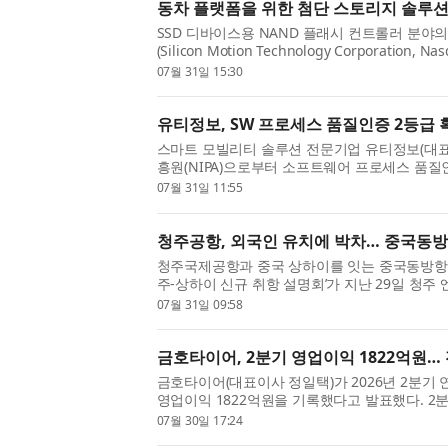
동차 플랫폼을 위한 첨단 스토리지 솔루션
SSD 디바이스용 NAND 플래시 컨트롤러 분야
(Silicon Motion Technology Corporation, 
연설에서 실리콘모션과 미디어텍(MediaTek)과
07월 31일 15:30
발전을 위한 양사의 협력 성과를 공개...
유티정보, SW 프로세스 품질인증 2등급 
스마트 모빌리티 솔루션 전문기업 유티정보(대
흥원(NIPA)으로부터 소프트웨어 프로세스 품질인증(SP
Quality Certification) 2등급을 전사(全社
07월 31일 11:55
일은 2026년 7월 24일이다. S...
청주공항, 외국인 유치에 박차… 중국동방항
청주국제공항과 중국 상하이를 잇는 중국동방항공
주-상하이 신규 취항 설명회’가 지난 29일 청주
다. 청주공항은 최근 외국인 관광객 유치에서 두
07월 31일 09:58
국공항공사에 따르면 ...
금호타이어, 2분기 영업이익 1822억원… 
금호타이어(대표이사 정일택)가 2026년 2분기 연
영업이익 1822억원을 기록했다고 발표했다. 2
으로 신차용(OE) 타이어 공급 확대와 고수익 타
07월 30일 17:24
판매 증가에 힘입어 1조33...