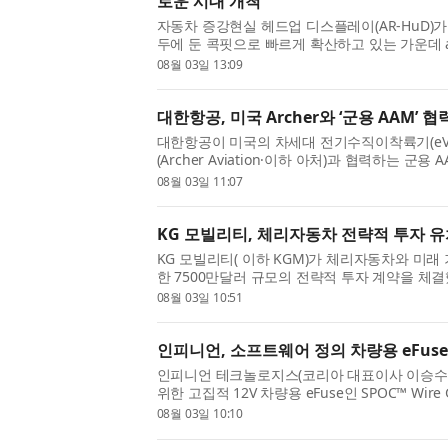
로운 시대 개척
자동차 증강현실 헤드업 디스플레이(AR-HuD)
두에 둔 콕핏으로 빠르게 확산하고 있는 가운데 a
SIX: AMS)은 AR-HuD 애플리케이션 구현을 위
08월 03일 13:09
‘OSRAM OSTAR™ Projection Comp...
대한항공, 미국 Archer와 ‘군용 AAM’ 협
대한항공이 미국의 차세대 전기수직이착륙기(eVT
(Archer Aviation·이하 아처)과 협력하는 군용 AAM
항공 모빌리티) 사업이 국내 방산업계의 주목을 
08월 03일 11:07
기체 도입을 기반으로 ...
KG 모빌리티, 체리자동차 전략적 투자 유
KG 모빌리티( 이하 KGM)가 체리자동차와 미래
한 7500만달러 규모의 전략적 투자 계약을 체결
울 그랜드 하얏트 서울 호텔에서 열린 ‘글로벌 
08월 03일 10:51
체결식’에는 KGM 곽재선...
인피니언, 소프트웨어 정의 차량용 eFuse
인피니언 테크놀로지스(코리아 대표이사 이승수)는
위한 고집적 12V 차량용 eFuse인 SPOC™ Wire G
출시했다. 자동차용 차세대 전력 분배 솔루션인 
08월 03일 10:10
하며, 보호 기능이 내장된 하...