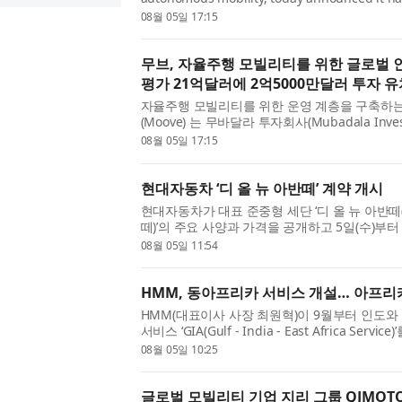
billion valuation in a Series C funding rou
08월 05일 17:15
Company and co-led by Woven Cap...
무브, 자율주행 모빌리티를 위한 글로벌 
평가 21억달러에 2억5000만달러 투자 유
자율주행 모빌리티를 위한 운영 계층을 구축하는
(Moove) 는 무바달라 투자회사(Mubadala Inve
토요타(Toyota)의 성장 펀드인 우븐 캐피털(Woven
08월 05일 17:15
Pacific)이 공동 주도한 시리즈...
현대자동차 ‘디 올 뉴 아반떼’ 계약 개시
현대자동차가 대표 준중형 세단 ‘디 올 뉴 아반떼(The
떼)’의 주요 사양과 가격을 공개하고 5일(수)부
떼는 6년 만에 선보이는 8세대 완전변경 모델로
08월 05일 11:54
성한 파격적인 디자...
HMM, 동아프리카 서비스 개설… 아프리
HMM(대표이사 사장 최원혁)이 9월부터 인도
서비스 ‘GIA(Gulf - India - East Africa Ser
비스는 최원혁 사장 부임 이후 추진 중인 컨테이너 
08월 05일 10:25
Spoke)’ 전략의 두 ...
글로벌 모빌리티 기업 지리 그룹 QJMOTO