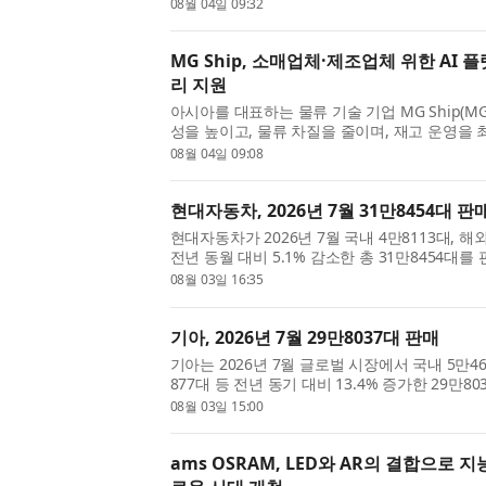
초대형 기획전 ‘불.미.세(불스원몰x미미미누 세일)
08월 04일 09:32
번 기획전은 미미미누...
MG Ship, 소매업체·제조업체 위한 AI
리 지원
아시아를 대표하는 물류 기술 기업 MG Ship(M
성을 높이고, 물류 차질을 줄이며, 재고 운영을 
기반 복합운송(Multimodal) 추적 플랫폼을 
08월 04일 09:08
시를 기념해 특별 프로모...
현대자동차, 2026년 7월 31만8454대 판
현대자동차가 2026년 7월 국내 4만8113대, 해
전년 동월 대비 5.1% 감소한 총 31만8454대
교해 국내 판매는 14.4% 감소했으며, 해외 판매
08월 03일 16:35
국내 판매 현대차는 202...
기아, 2026년 7월 29만8037대 판매
기아는 2026년 7월 글로벌 시장에서 국내 5만460
877대 등 전년 동기 대비 13.4% 증가한 29만8
이는 지난해 같은 기간과 비교해 국내는 21.3% 
08월 03일 15:00
수치다(특수 판매 제외). 차...
ams OSRAM, LED와 AR의 결합으로