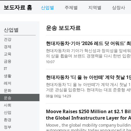
보도자료 홈
산업별
주제별
지역별
상장사
운송 보도자료
산업별
건강
현대자동차·기아 ‘2026 레드 닷 어워드’ 
경제
현대자동차와 기아가 혁신성과 창의성을 앞세워 
교육
의 상을 휩쓸며 브랜드 경쟁력을 다시 한번 입증했
레드 닷 어워드: 브랜드 & 커뮤니케이션 디자인 부문(R
금융
10:07
Brand & Communication Desi...
IT
생활
현대자동차 ‘디 올 뉴 아반떼’ 계약 첫날 1
레저
현대자동차 ‘디 올 뉴 아반떼’가 계약 개시 첫날 
거운 관심을 입증했다. 현대차는 대표 준중형 세
문화
첫날 총 1만1094대의 계약을 기록했다고 6일 밝혔
08월 06일 14:29
운송
세대 아반떼의 계약 ...
사회
Moove Raises $250 Million at $2.1 Bil
산업
the Global Infrastructure Layer for
환경
Moove , the global mobility company buildin
정부
autonomous mobility, today announced it has