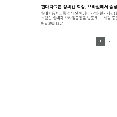
현대차그룹 정의선 회장, 브라질에서 중장
현대자동차그룹 정의선 회장이 27일(현지시간)
거점인 현대차 브라질공장을 방문해, 브라질 중
령 브라질 국빈 방문과 연계해 한국 경제사절단
07월 30일 13:24
장이 바쁜 일정 중에 별...
(curre
(c
1
2