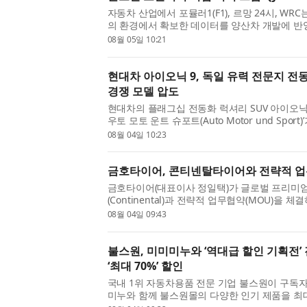
자동차 산업에서 포뮬러1(F1), 르망 24시, WR
의 환경에서 확보한 데이터를 양산차 개발에 반영
대다. 포르쉐, 메르세데스-AMG, BMW M, 아
08월 05일 10:21
비용을 투자하는 이유도 여기...
현대차 아이오닉 9, 독일 유력 전문지 전동
경쟁 모델 압도
현대차의 플래그십 전동화 럭셔리 SUV 아이오닉 
우토 모토 운트 슈포트(Auto Motor und Spo
SUV 비교 평가에서 유럽 프리미엄 대형 전기 S
08월 04일 10:23
인 볼보 EX90을 누르며 우...
금호타이어, 콘티넨탈타이어와 전략적 업
금호타이어(대표이사 정일택)가 글로벌 프리미
(Continental)과 전략적 업무협약(MOU)을 
어프로(Tire Pro) 매장에서 콘티넨탈타이어 판
08월 04일 09:43
호타이어 한국영업부문 김성 ...
불스원, 미미미누와 ‘역대급 할인 기획전’
‘최대 70%’ 할인
국내 1위 자동차용품 전문 기업 불스원이 구독자
미누와 함께 불스원몰의 다양한 인기 제품을 최대