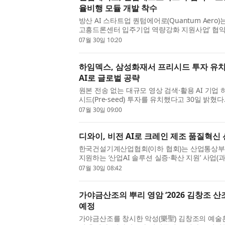
율비행 모듈 개발 착수
방산 AI 스타트업 퀀텀에어로(Quantum Aero)
고흥드론센터 입주기업 역량강화 지원사업’ 협약을
대응하는 온보드 AI 자율비행 드론 개발에 착수
07월 30일 10:20
주기업 역량강화 지원사업은...
하임덱스, 삼성화재서 프리시드 투자 유치…
AI로 글로벌 공략
원본 전송 없는 대규모 영상 검색·활용 AI 기
시드(Pre-seed) 투자를 유치했다고 30일 밝혔
이번 투자를 기점으로 하임덱스는 B2B 영상 분
07월 30일 09:00
낸다. 하임덱스는 무거운...
디와이, 비전 AI로 크레인 제조 품질혁신
한국건설기계산업협회(이하 협회)는 산업통상부와
지원하는 ‘산업AI 솔루션 실증·확산 지원’ 사업(
혁신을 위한 산업AI 솔루션 실증·확산 사업)의
07월 30일 08:42
업 수행에 착수했다...
가야금산조의 뿌리 영암 ‘2026 김창조 산조
예정
가야금산조를 창시한 악성(樂聖) 김창조의 예술