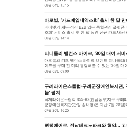
지원서비스 공동컨설팅 업무협약(MOU)’을 체결
08월 04일 15:15
고용노동부의 재취업지원서...
바로빌, ‘카드매입내역조회’ 출시 한 달 만에
케이넷의 세무·정산 B2B 업무 통합관리 플랫폼
조회’ 서비스 출시 후 한 달 동안 신규 카드사용내
이용하고 있다고 3일 밝혔다. 이번 카드매입
08월 03일 14:14
고객사 200곳을 대상으...
티니롤리 밸런스 바이크, ‘30일 대여 서비
매초롬의 키즈 밸런스 바이크 브랜드 티니롤리(Tin
이크를 구매 전 미리 경험해볼 수 있는 ‘30일 
티니롤리는 ‘우리 아이 첫 라이딩의 시작’이라는
08월 03일 09:00
이처럼 자연스럽게 ...
구례라이온스클럽·구례군장애인복지관, 
눔’ 펼쳐
국제라이온스협회 355-B3(전남동부)지구 구례
군장애인복지관(관장 송태영)은 지난 7월 28일
상인과 시장을 찾은 주민 및 관광객들을 대상으로
07월 30일 16:25
으로 진행했다. 이번 봉...
퀀텀에어로, 전남테크노파크와 협약… 고흥