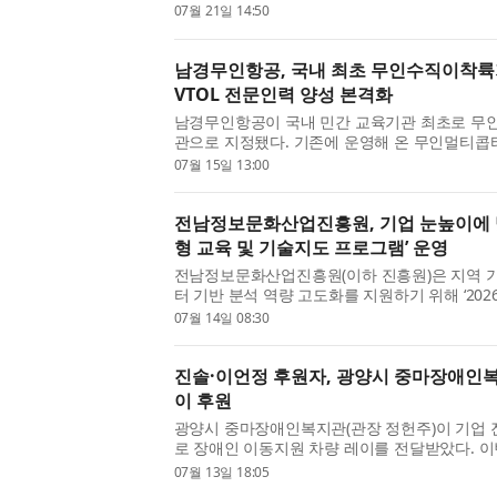
다. 한국민물장어생산자협회(회장 신영래)와 
07월 21일 14:50
신영래)는 본격적인 삼복 ...
남경무인항공, 국내 최초 무인수직이착륙
VTOL 전문인력 양성 본격화
남경무인항공이 국내 민간 교육기관 최초로 무인
관으로 지정됐다. 기존에 운영해 온 무인멀티콥
문교육과정에 무인수직이착륙기 과정이 새롭게 
07월 15일 13:00
최초로 초경량비행장치 전...
전남정보문화산업진흥원, 기업 눈높이에 맞춘
형 교육 및 기술지도 프로그램’ 운영
전남정보문화산업진흥원(이하 진흥원)은 지역 기업
터 기반 분석 역량 고도화를 지원하기 위해 ‘202
술지도 프로그램’을 운영한다고 밝혔다. 전남AX랩
07월 14일 08:30
구축사업의 일환으로 조...
진솔·이언정 후원자, 광양시 중마장애인복
이 후원
광양시 중마장애인복지관(관장 정헌주)이 기업 
로 장애인 이동지원 차량 레이를 전달받았다. 이
어 장애인의 이동권을 보장하고 사람과 지역사
07월 13일 18:05
가는 의미 있는 나눔이...