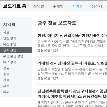
보도자료 홈
산업별
주제별
지역별
상장사
광주 전남 보도자료
지역별
서울
한전, 에너지 신산업 이끌 ‘한전기술지주’
인천 경기
한국전력(사장 김동철, 이하 한전)이 8월 7일(
대전 충남
생태계를 주도할 ‘한전기술지주’를 공식 출범하고
이날 행사에는 기후에너지환경부 김성환 장관,
광주 전남
08월 07일 14:26
욱 의원, 전남광주통...
부산 울산 경남
대구 경북
거대한 전시장 대신 골목과 마을로, 양림골
강원
양림골목비엔날레 운영사무국(쥬스컴퍼니)은 ‘20
달여 앞둔 8월 7일 전남광주통합특별시 남구 
충북
라운드에서 ‘양림골목비엔날레 개막 D-30 총회
08월 07일 11:57
전북
했다. 추진·기획위원, 참...
제주
전남광주통합특별시 광산구시설관리공단
해외
커리어, 재취업지원서비스 공동컨설팅 M
재취업지원서비스 전문기관인 제이엠커리어는
관리공단(이사장 임영일), 북구시설관리공단(이사