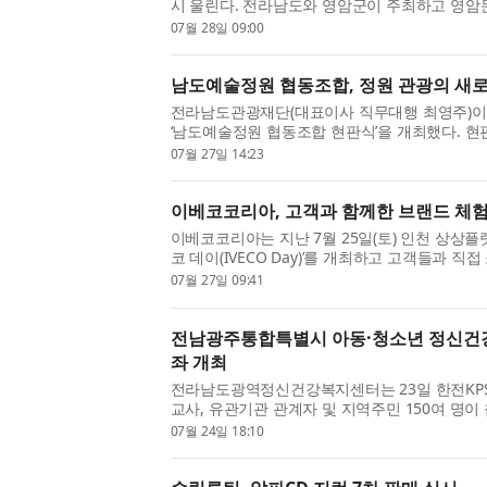
시 울린다. 전라남도와 영암군이 주최하고 영암문
김창조 산조 페스티벌’이 오는 9월 11일(금)부터
07월 28일 09:00
세 곳(빛찬광장·가야...
남도예술정원 협동조합, 정원 관광의 새
전라남도관광재단(대표이사 직무대행 최영주)이 7
‘남도예술정원 협동조합 현판식’을 개최했다. 현
전남광주통합특별시, 전라남도관광재단 등 주요
07월 27일 14:23
하하고 지역 관광의 ...
이베코코리아, 고객과 함께한 브랜드 체험 
이베코코리아는 지난 7월 25일(토) 인천 상상플
코 데이(IVECO Day)’를 개최하고 고객들과 
와의 관계를 더욱 강화하는 시간을 가졌다. 이번
07월 27일 09:41
S-Way를 선보이는 동...
전남광주통합특별시 아동·청소년 정신건강
좌 개최
전라남도광역정신건강복지센터는 23일 한전KP
교사, 유관기관 관계자 및 지역주민 150여 명이 
년 정신건강 캠페인 대국민 공개강좌’를 개최했
07월 24일 18:10
년정신의학회 협력하에...