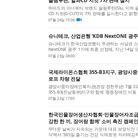
슬림루틴, 알파CD 지컷 7차 판매 실시
허쉬드의 이너뷰티 브랜드 슬림루틴(Slu, 이하 
CD 지컷(G-CUT)’의 7차 판매를 실시한다고 밝
을 섭취하기 전 함께 먹는 방식으로 구성이 설계
07월 24일 10:36
함량은 3500mg이며, 1박...
슈니테크, 산업은행 ‘KDB NextONE 광주
슈니테크가 한국산업은행이 주관하는 서남권 스타
NextONE 광주’ 1기에 최종 선정돼, 지난 14
격적인 프로그램 일정에 돌입했다고 밝혔다. 올해 처
07월 23일 08:00
광주’는 서남권의 유망 스타트...
국제라이온스협회 355-B3지구, 광양시
로프 차량 전달
광양시중마장애인복지관(관장 정헌주)은 7월 2
355-B3(전남동부)지구와 함께 ‘중증장애인 이
차량 전달식’을 개최했다. 이날 전달식에는 국제라
07월 22일 17:05
지구 김철옥 총재와 이남...
한국민물장어생산자협회·민물장어자조금관
강한 한 끼, 장어랑 함께’ 소비 촉진 캠페
무더운 날씨가 지속되는 가운데 대표 보양식인 
식’에서 ‘365일 즐기는 건강 식재료’로 자리매