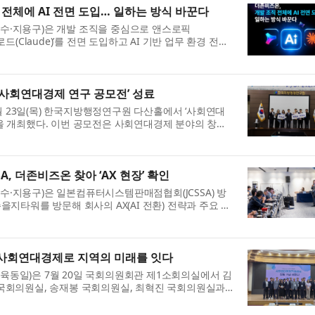
 전체에 AI 전면 도입… 일하는 방식 바꾼다
수·지용구)은 개발 조직을 중심으로 앤스로픽
 ‘클로드(Claude)’를 전면 도입하고 AI 기반 업무 환경 전환
혔다. 이번 도입 대상은 개발, 기획, 설계 직군 전원이다.
..
사회연대경제 연구 공모전’ 성료
 23일(목) 한국지방행정연구원 다산홀에서 ‘사회연대
을 개최했다. 이번 공모전은 사회연대경제 분야의 창의
를 발굴하고, 지역사회 현안 해결을 위한 정책적 활용
.
SA, 더존비즈온 찾아 ‘AX 현장’ 확인
·지용구)은 일본컴퓨터시스템판매점협회(JCSSA) 방
을지타워를 방문해 회사의 AX(AI 전환) 전략과 주요 솔
협력 방안을 논의했다고 밝혔다. JCSSA는 약 500개 회원
사회연대경제로 지역의 미래를 잇다
동일)은 7월 20일 국회의원회관 제1소회의실에서 김
 국회의원실, 송재봉 국회의원실, 최혁진 국회의원실과
차 지방자치 혁신포럼 : 사회연대경제정책센터 설립 기념