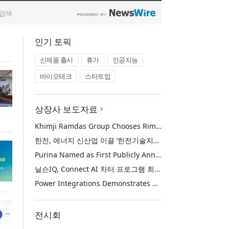
인기 토픽
신제품 출시
휴가
인공지능
바이오테크
스타트업
상장사 보도자료
Khimji Ramdas Group Chooses Rimini Street to Reduce SAP Support Costs, Protect 700+ Customizations and Reinvest Savings in Innovation
한전, 에너지 신산업 이끌 ‘한전기술지주’ 공식 출범
Purina Named as First Publicly Announced NIQ ConnectAI Charter Client
닐슨IQ, Connect AI 차터 프로그램 최초 고객사 ‘퓨리나’ 선정
Power Integrations Demonstrates World’s First 2200 V GaN Technology for Next-Era High-Voltage Power Systems
전시회