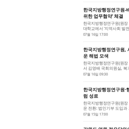
한국지방행정연구원-배
위한 업무협약’ 체결
한국지방행정연구원(원장 육
대학교에서 ‘지역사회 발전
9기 대전의 미래 발전전략
07월 16일 17:00
지역사회 발전과 국...
한국지방행정연구원, 
운 해법 모색
한국지방행정연구원(원장 육
서 김영배 국회의원실, 복
실과 공동으로 ‘2026년
07월 16일 09:30
념 세미나’를 개최한다. ...
한국지방행정연구원·행
럼 성료
한국지방행정연구원(원장 
운 전환: 법인기부 도입과
랑 기부제가 본격적으로 
07월 15일 17:00
를 지속적으로 수행해 왔..