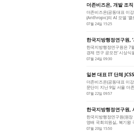
더존비즈온, 개발 조직
더존비즈온(공동대표 이강
(Anthropic)의 AI 모델
에 본격 나섰다고 24일 밝
07월 24일 15:25
더존비즈온의 핵심 조직 전.
한국지방행정연구원, ‘
한국지방행정연구원은 7월
경제 연구 공모전’ 시상식
적인 연구와 정책 아이디어
07월 24일 09:30
가능성을 확산하기 위해 ..
일본 대표 IT 단체 JCS
더존비즈온(공동대표 이강수
문단이 지난 9일 서울 더존
루션을 참관하고 IT 산업 
07월 22일 09:57
사를 둔 일본 대표 IT ...
한국지방행정연구원, 
한국지방행정연구원(원장 육
영배 국회의원실, 복기왕
공동으로 ‘2026년 제2
07월 20일 15:50
세미나’를 개최했다. ‘지...