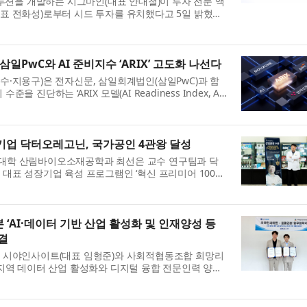
솔루션을 개발하는 시그마인(대표 안대철)이 투자 전문 액
 전화성)로부터 시드 투자를 유치했다고 5일 밝혔다.
인은 이번 투자금을 자기진화 엔진 및 B2B SaaS 플
일PwC와 AI 준비지수 ‘ARIX’ 고도화 나선다
·지용구)은 전자신문, 삼일회계법인(삼일PwC)과 함
수준을 진단하는 ‘ARIX 모델(AI Readiness Index, AI
고 29일 밝혔다. ARIX 모델은 전자신문과 삼일PwC가
업 닥터오레고닌, 국가공인 4관왕 달성
학 산림바이오소재공학과 최선은 교수 연구팀과 닥
대표 성장기업 육성 프로그램인 ‘혁신 프리미어 1000’
농림축산식품부 농림식품 신기술(NET) 인증까지 획득
..
‘AI·데이터 기반 산업 활성화 및 인재양성 등
결
 시야인사이트(대표 임형준)와 사회적협동조합 희망리
지역 데이터 산업 활성화와 디지털 융합 전문인력 양성,
 확대를 위해 업무협약(MOU)을 체결했다고 27일 밝혔