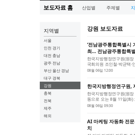
보도자료 홈
산업별
주제별
강원 보도자료
지역별
서울
‘전남광주통합특별시 기
인천 경기
최… 전남광주통합특별시
대전 충남
한국지방행정연구원(원장 육
광주 전남
국회의원 조인철·박균택·
시장군수구청장협의회와 ‘
부산 울산 경남
08월 06일 12:00
안 토론회’를 개최했다. 한..
대구 경북
강원
한국지방행정연구원, 제
충북
한국지방행정연구원(원장 
동으로 오는 8월 11일(화
전북
일 공동세미나’를 개최한다
08월 06일 09:30
제주
화와 지역 활성화’를 주...
해외
AI 마케팅 자동화 전
치