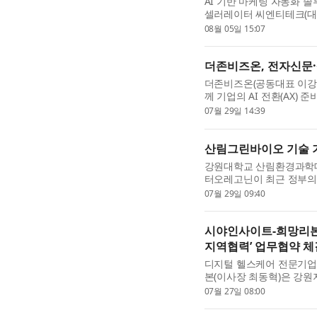
AI 기반 마케팅 자동화 
셀러레이터 씨엔티테크(대표
투자금액은 비공개다. 시그마
08월 05일 15:07
랫폼 ‘시그마인’의 고...
더존비즈온, 전자신문·삼
더존비즈온(공동대표 이강수
께 기업의 AI 전환(AX) 준비 
준비지수)’ 고도화에 나선다
07월 29일 14:39
공동 개발한 기업 AX 진...
산림그린바이오 기술 기
강원대학교 산림환경과학대
터오레고닌이 최근 정부의 
기업으로 선정된 데 이어 
07월 29일 09:40
하며 국내 산림그린바이오 .
시야인사이트-희망리본 
지역협력’ 업무협약 체
디지털 헬스케어 전문기업
본(이사장 최동혁)은 강원
데이터 기반 사회공헌 활동
07월 27일 08:00
다. 이번 협약은 양 기...