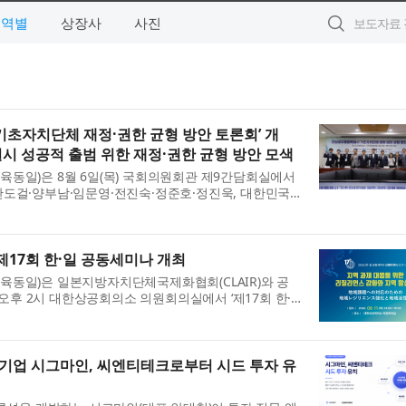
지역별
상장사
사진
초자치단체 재정·권한 균형 방안 토론회’ 개
 성공적 출범 위한 재정·권한 균형 방안 모색
동일)은 8월 6일(목) 국회의원회관 제9간담회실에서
안도걸·양부남·임문영·전진숙·정준호·정진욱, 대한민국
전남광주통합특별시 기초자치단체 재정·권한 균형 방
.
17회 한·일 공동세미나 개최
육동일)은 일본지방자치단체국제화협회(CLAIR)와 공
) 오후 2시 대한상공회의소 의원회의실에서 ‘제17회 한·
. 이번 세미나는 ‘지역 과제 대응을 위한 리질리언스 강
문기업 시그마인, 씨엔티테크로부터 시드 투자 유