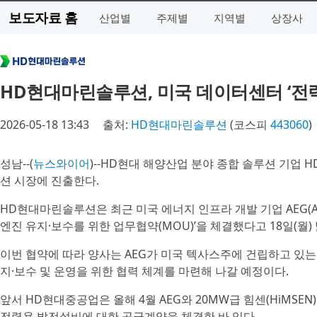
보도자료 홈
산업별
주제별
지역별
상장사
HD현대마린솔루션, 미국 데이터센터 ‘전력
2026-05-18 13:43
출처:
HD현대마린솔루션
(코스피
443060
)
성남--(
뉴스와이어
)--HD현대 해양산업 분야 종합 솔루션 기업
션 시장에 진출한다.
HD현대마린솔루션은 최근 미국 에너지 인프라 개발 기업 AEG(Aper
엔진 유지·보수를 위한 업무협약(MOU)’을 체결했다고 18일(월)
이번 협약에 따라 양사는 AEG가 미국 텍사스주에 건립하고 있는
지·보수 및 운영을 위한 협력 체계를 마련해 나갈 예정이다.
앞서 HD현대중공업은 올해 4월 AEG와 20MW급 힘센(HiMSE
전력용 발전설비에 대한 공급계약을 체결한 바 있다.