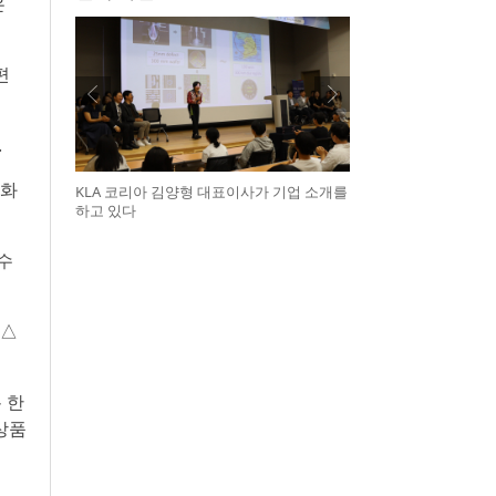
은
편
.
 화
KLA 코리아 김양형 대표이사가 기업 소개를
하고 있다
수
 △
 한
상품