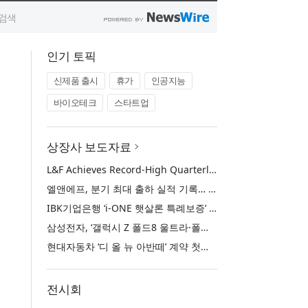
인기 토픽
신제품 출시
휴가
인공지능
바이오테크
스타트업
상장사 보도자료
L&F Achieves Record-High Quarterly Shipments, Begins LFP Supply for North American ESS in Q3 Advancing its Two-Track NCM and LFP Growth Strategy
엘앤에프, 분기 최대 출하 실적 기록… 3분기 북미 ESS향 LFP 공급 착수 NCM+LFP ‘2-Track’ 성장 전략 실현
IBK기업은행 ‘i-ONE 햇살론 특례보증’ 출시
삼성전자, ‘갤럭시 Z 폴드8 울트라·폴드8·플립8’과 ‘갤럭시 워치 울트라2·워치9’ 국내 공식 출시
현대자동차 ‘디 올 뉴 아반떼’ 계약 첫날 1만 대 돌파
전시회