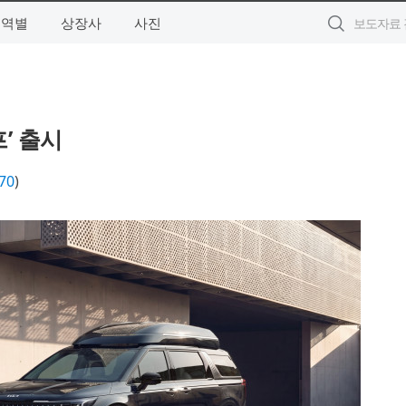
지역별
상장사
사진
’ 출시
70
)